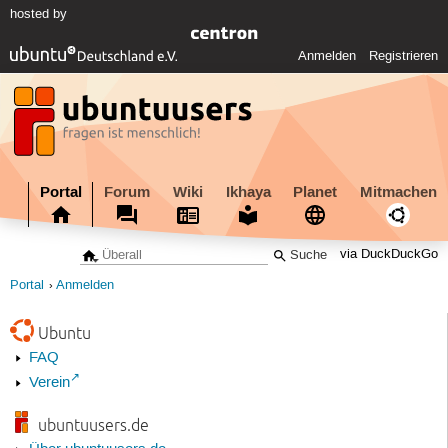
hosted by
Anmelden
Registrieren
Portal
Forum
Wiki
Ikhaya
Planet
Mitmachen
via DuckDuckGo
Portal
Anmelden
Ubuntu
FAQ
Verein
ubuntuusers.de