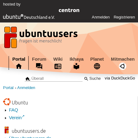
hosted by
Anmelden
Registrieren
Portal
Forum
Wiki
Ikhaya
Planet
Mitmachen
via DuckDuckGo
Portal
Anmelden
Ubuntu
FAQ
Verein
ubuntuusers.de