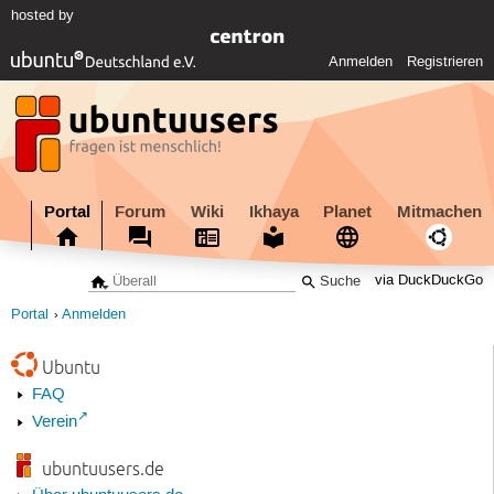
hosted by
Anmelden
Registrieren
Portal
Forum
Wiki
Ikhaya
Planet
Mitmachen
via DuckDuckGo
Portal
Anmelden
Ubuntu
FAQ
Verein
ubuntuusers.de