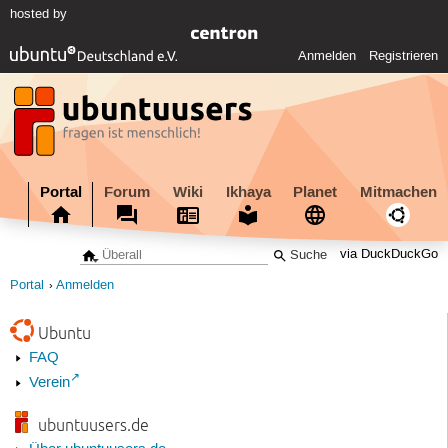
hosted by
Anmelden
Registrieren
Portal
Forum
Wiki
Ikhaya
Planet
Mitmachen
via DuckDuckGo
Portal
Anmelden
Ubuntu
FAQ
Verein
ubuntuusers.de