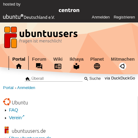
hosted by
Anmelden
Registrieren
Portal
Forum
Wiki
Ikhaya
Planet
Mitmachen
via DuckDuckGo
Portal
Anmelden
Ubuntu
FAQ
Verein
ubuntuusers.de