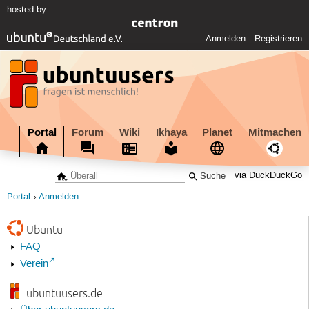
hosted by
Anmelden
Registrieren
Portal
Forum
Wiki
Ikhaya
Planet
Mitmachen
via DuckDuckGo
Portal
Anmelden
Ubuntu
FAQ
Verein
ubuntuusers.de