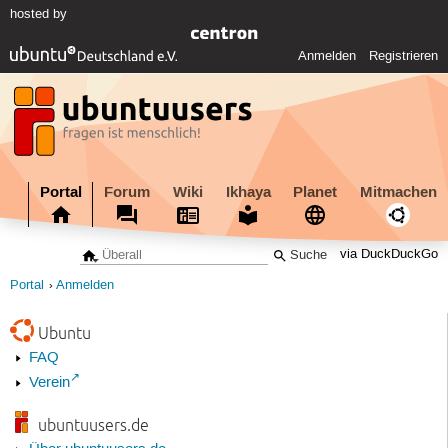
hosted by
Anmelden
Registrieren
Portal
Forum
Wiki
Ikhaya
Planet
Mitmachen
via DuckDuckGo
Portal
Anmelden
Ubuntu
FAQ
Verein
ubuntuusers.de