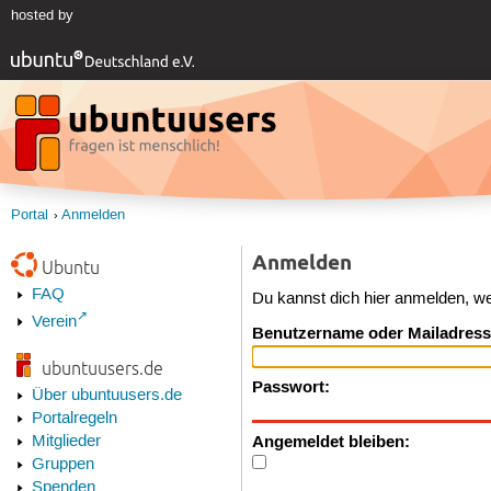
hosted by
Portal
Anmelden
Anmelden
Ubuntu
FAQ
Du kannst dich hier anmelden, w
Verein
Benutzername oder Mailadress
ubuntuusers.de
Passwort:
Über ubuntuusers.de
Portalregeln
Angemeldet bleiben:
Mitglieder
Gruppen
Spenden