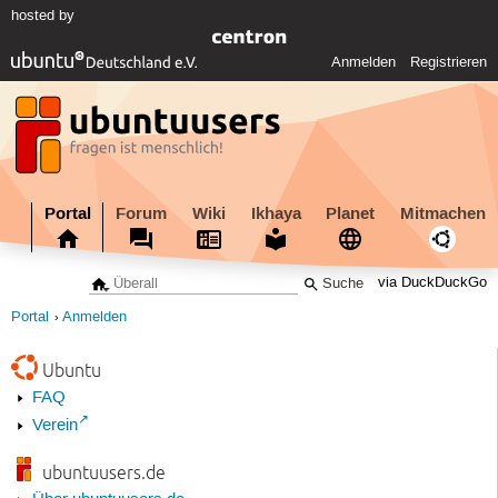
hosted by
Anmelden
Registrieren
Portal
Forum
Wiki
Ikhaya
Planet
Mitmachen
via DuckDuckGo
Portal
Anmelden
Ubuntu
FAQ
Verein
ubuntuusers.de