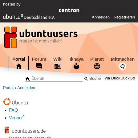
hosted by
Anmelden
Registrieren
Portal
Forum
Wiki
Ikhaya
Planet
Mitmachen
via DuckDuckGo
Portal
Anmelden
Ubuntu
FAQ
Verein
ubuntuusers.de