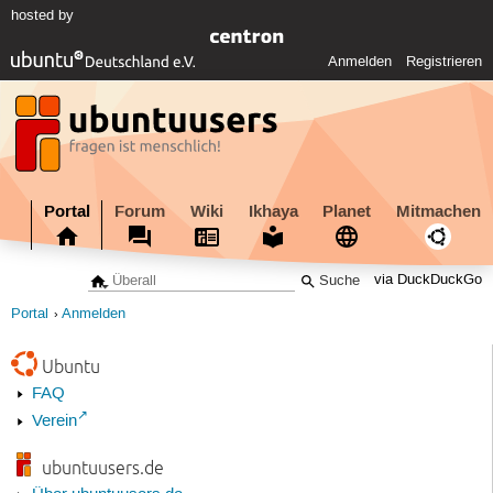
hosted by
Anmelden
Registrieren
Portal
Forum
Wiki
Ikhaya
Planet
Mitmachen
via DuckDuckGo
Portal
Anmelden
Ubuntu
FAQ
Verein
ubuntuusers.de