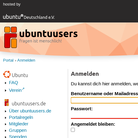
hosted by
Portal
Anmelden
Anmelden
Ubuntu
FAQ
Du kannst dich hier anmelden, w
Verein
Benutzername oder Mailadress
ubuntuusers.de
Passwort:
Über ubuntuusers.de
Portalregeln
Angemeldet bleiben:
Mitglieder
Gruppen
Spenden