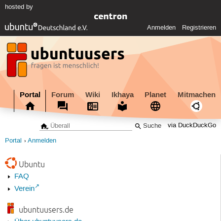
hosted by
Anmelden
Registrieren
Portal
Forum
Wiki
Ikhaya
Planet
Mitmachen
via DuckDuckGo
Portal
Anmelden
Ubuntu
FAQ
Verein
ubuntuusers.de