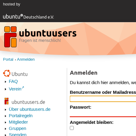
hosted by
Portal
Anmelden
Anmelden
Ubuntu
FAQ
Du kannst dich hier anmelden, w
Verein
Benutzername oder Mailadress
ubuntuusers.de
Passwort:
Über ubuntuusers.de
Portalregeln
Angemeldet bleiben:
Mitglieder
Gruppen
Spenden