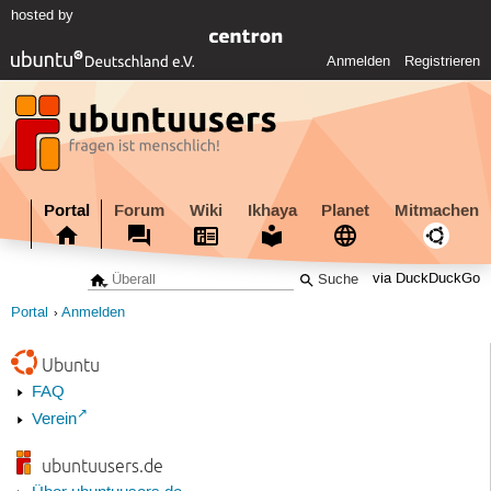
hosted by
Anmelden
Registrieren
Portal
Forum
Wiki
Ikhaya
Planet
Mitmachen
via DuckDuckGo
Portal
Anmelden
Ubuntu
FAQ
Verein
ubuntuusers.de