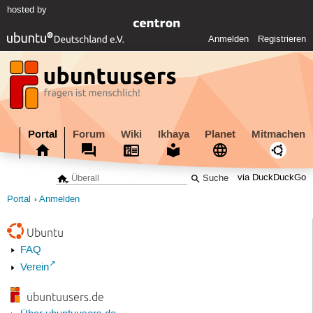
hosted by
Anmelden
Registrieren
Portal
Forum
Wiki
Ikhaya
Planet
Mitmachen
via DuckDuckGo
Portal
Anmelden
Ubuntu
FAQ
Verein
ubuntuusers.de