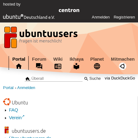
hosted by
Anmelden
Registrieren
Portal
Forum
Wiki
Ikhaya
Planet
Mitmachen
via DuckDuckGo
Portal
Anmelden
Ubuntu
FAQ
Verein
ubuntuusers.de