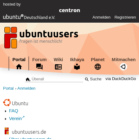
hosted by
Anmelden
Registrieren
Portal
Forum
Wiki
Ikhaya
Planet
Mitmachen
via DuckDuckGo
Portal
Anmelden
Ubuntu
FAQ
Verein
ubuntuusers.de