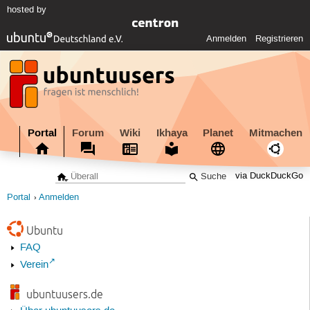
hosted by
Anmelden
Registrieren
Portal
Forum
Wiki
Ikhaya
Planet
Mitmachen
via DuckDuckGo
Portal
Anmelden
Ubuntu
FAQ
Verein
ubuntuusers.de