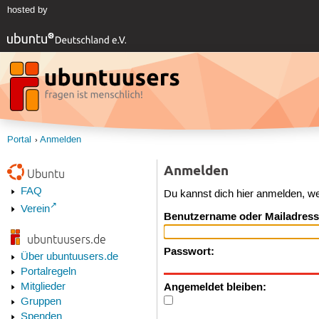
hosted by
Portal
Anmelden
Anmelden
Ubuntu
FAQ
Du kannst dich hier anmelden, w
Verein
Benutzername oder Mailadress
ubuntuusers.de
Passwort:
Über ubuntuusers.de
Portalregeln
Angemeldet bleiben:
Mitglieder
Gruppen
Spenden