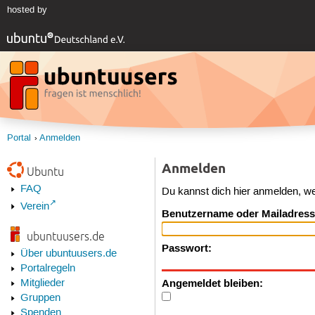
hosted by
Portal
Anmelden
Anmelden
Ubuntu
FAQ
Du kannst dich hier anmelden, w
Verein
Benutzername oder Mailadress
ubuntuusers.de
Passwort:
Über ubuntuusers.de
Portalregeln
Angemeldet bleiben:
Mitglieder
Gruppen
Spenden