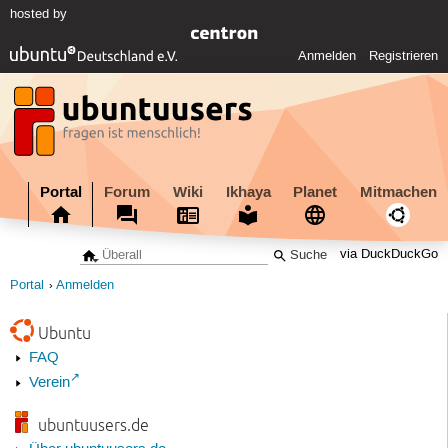
hosted by
Anmelden
Registrieren
Portal
Forum
Wiki
Ikhaya
Planet
Mitmachen
via DuckDuckGo
Portal
Anmelden
Ubuntu
FAQ
Verein
ubuntuusers.de