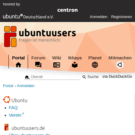
hosted by
Anmelden
Registrieren
Portal
Forum
Wiki
Ikhaya
Planet
Mitmachen
via DuckDuckGo
Portal
Anmelden
Ubuntu
FAQ
Verein
ubuntuusers.de