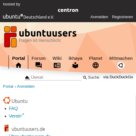
hosted by
Anmelden
Registrieren
Portal
Forum
Wiki
Ikhaya
Planet
Mitmachen
via DuckDuckGo
Portal
Anmelden
Ubuntu
FAQ
Verein
ubuntuusers.de