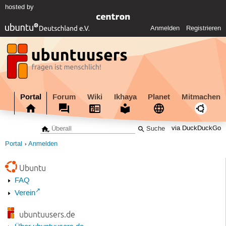
hosted by
Anmelden
Registrieren
Portal
Forum
Wiki
Ikhaya
Planet
Mitmachen
via DuckDuckGo
Portal
Anmelden
Ubuntu
FAQ
Verein
ubuntuusers.de