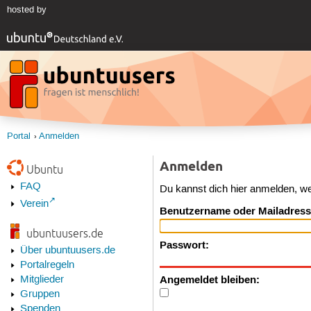
hosted by
Portal
Anmelden
Anmelden
Ubuntu
FAQ
Du kannst dich hier anmelden, w
Verein
Benutzername oder Mailadress
ubuntuusers.de
Passwort:
Über ubuntuusers.de
Portalregeln
Angemeldet bleiben:
Mitglieder
Gruppen
Spenden