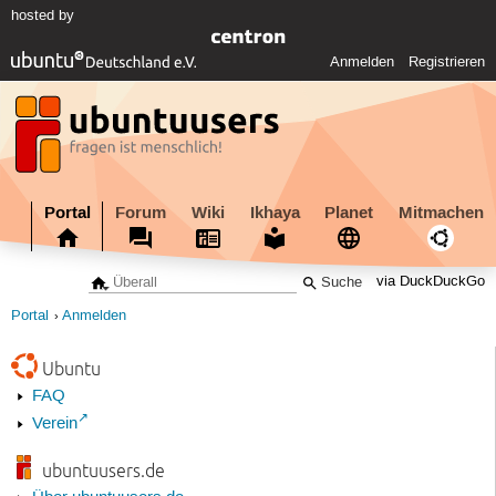
hosted by
Anmelden
Registrieren
Portal
Forum
Wiki
Ikhaya
Planet
Mitmachen
via DuckDuckGo
Portal
Anmelden
Ubuntu
FAQ
Verein
ubuntuusers.de