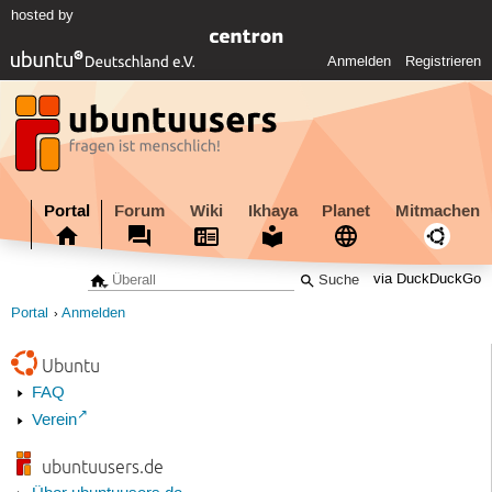
hosted by
Anmelden
Registrieren
Portal
Forum
Wiki
Ikhaya
Planet
Mitmachen
via DuckDuckGo
Portal
Anmelden
Ubuntu
FAQ
Verein
ubuntuusers.de