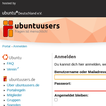
hosted by
Portal
Anmelden
Anmelden
Ubuntu
FAQ
Du kannst dich hier anmelden, w
Verein
Benutzername oder Mailadress
ubuntuusers.de
Passwort:
Über ubuntuusers.de
Portalregeln
Angemeldet bleiben:
Mitglieder
Gruppen
Spenden