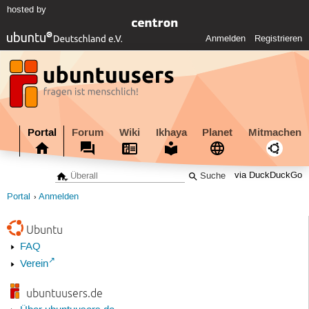
hosted by
Anmelden
Registrieren
Portal
Forum
Wiki
Ikhaya
Planet
Mitmachen
via DuckDuckGo
Portal
Anmelden
Ubuntu
FAQ
Verein
ubuntuusers.de