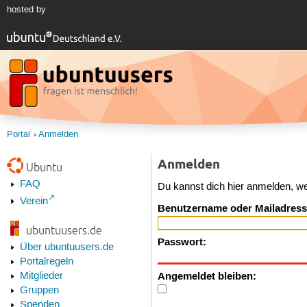
hosted by
Portal
Anmelden
Anmelden
Ubuntu
FAQ
Du kannst dich hier anmelden, w
Verein
Benutzername oder Mailadress
ubuntuusers.de
Passwort:
Über ubuntuusers.de
Portalregeln
Angemeldet bleiben:
Mitglieder
Gruppen
Spenden