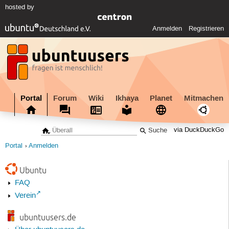
hosted by
Anmelden
Registrieren
Portal
Forum
Wiki
Ikhaya
Planet
Mitmachen
via DuckDuckGo
Portal
Anmelden
Ubuntu
FAQ
Verein
ubuntuusers.de