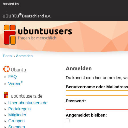
hosted by
Portal
Anmelden
Anmelden
Ubuntu
FAQ
Du kannst dich hier anmelden, w
Verein
Benutzername oder Mailadress
ubuntuusers.de
Passwort:
Über ubuntuusers.de
Portalregeln
Angemeldet bleiben:
Mitglieder
Gruppen
Spenden