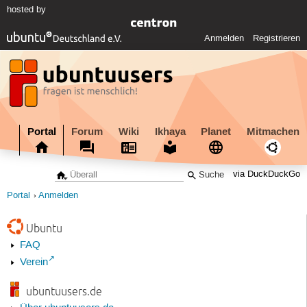
hosted by
Anmelden
Registrieren
Portal
Forum
Wiki
Ikhaya
Planet
Mitmachen
via DuckDuckGo
Portal
Anmelden
Ubuntu
FAQ
Verein
ubuntuusers.de