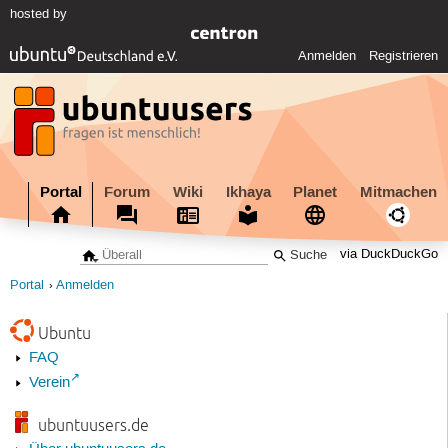
hosted by
Anmelden
Registrieren
Portal
Forum
Wiki
Ikhaya
Planet
Mitmachen
via DuckDuckGo
Portal
Anmelden
Ubuntu
FAQ
Verein
ubuntuusers.de