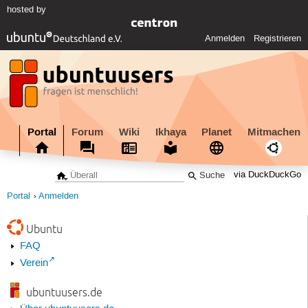
hosted by
Anmelden
Registrieren
Portal
Forum
Wiki
Ikhaya
Planet
Mitmachen
via DuckDuckGo
Portal
Anmelden
Ubuntu
FAQ
Verein
ubuntuusers.de