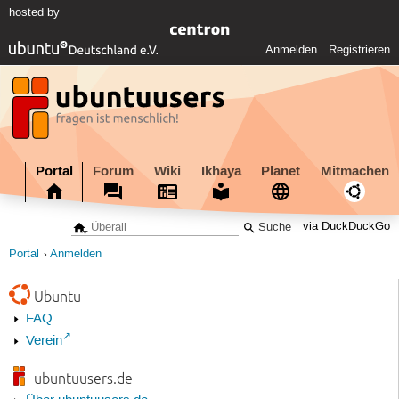
hosted by
Anmelden
Registrieren
Portal
Forum
Wiki
Ikhaya
Planet
Mitmachen
via DuckDuckGo
Portal
Anmelden
Ubuntu
FAQ
Verein
ubuntuusers.de