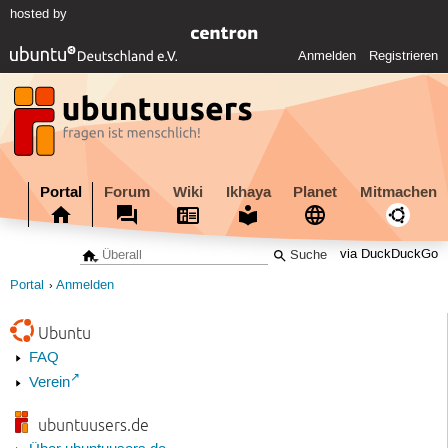
hosted by
Anmelden
Registrieren
Portal
Forum
Wiki
Ikhaya
Planet
Mitmachen
via DuckDuckGo
Portal
Anmelden
Ubuntu
FAQ
Verein
ubuntuusers.de