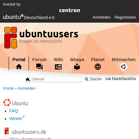
hosted by
Anmelden
Registrieren
Portal
Forum
Wiki
Ikhaya
Planet
Mitmachen
via DuckDuckGo
Portal
Anmelden
Ubuntu
FAQ
Verein
ubuntuusers.de