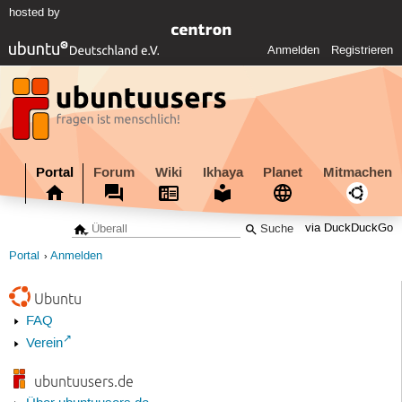
hosted by
Anmelden
Registrieren
Portal
Forum
Wiki
Ikhaya
Planet
Mitmachen
via DuckDuckGo
Portal
Anmelden
Ubuntu
FAQ
Verein
ubuntuusers.de