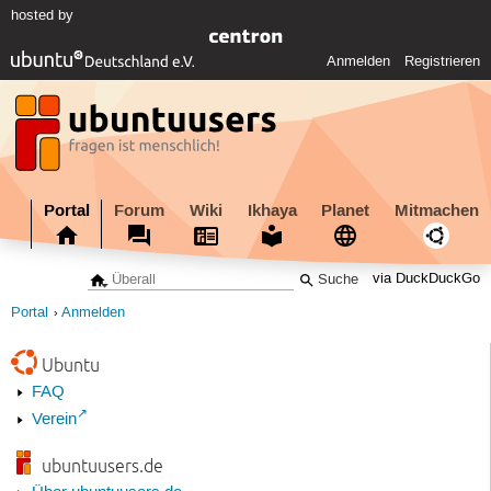
hosted by
Anmelden
Registrieren
Portal
Forum
Wiki
Ikhaya
Planet
Mitmachen
via DuckDuckGo
Portal
Anmelden
Ubuntu
FAQ
Verein
ubuntuusers.de