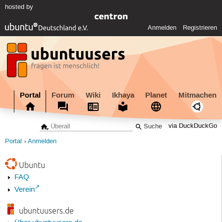
hosted by
Anmelden
Registrieren
Portal
Forum
Wiki
Ikhaya
Planet
Mitmachen
via DuckDuckGo
Portal
Anmelden
Ubuntu
FAQ
Verein
ubuntuusers.de