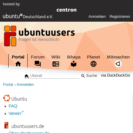
hosted by
Anmelden
Registrieren
Portal
Forum
Wiki
Ikhaya
Planet
Mitmachen
via DuckDuckGo
Portal
Anmelden
Ubuntu
FAQ
Verein
ubuntuusers.de