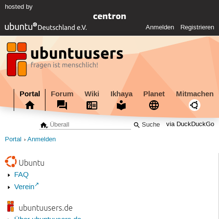
hosted by
Anmelden
Registrieren
Portal
Forum
Wiki
Ikhaya
Planet
Mitmachen
via DuckDuckGo
Portal
Anmelden
Ubuntu
FAQ
Verein
ubuntuusers.de