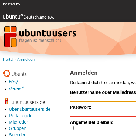
hosted by
Portal
Anmelden
Anmelden
Ubuntu
FAQ
Du kannst dich hier anmelden, w
Verein
Benutzername oder Mailadress
ubuntuusers.de
Passwort:
Über ubuntuusers.de
Portalregeln
Angemeldet bleiben:
Mitglieder
Gruppen
Spenden