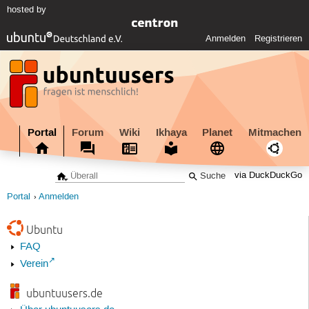
hosted by
Anmelden
Registrieren
Portal
Forum
Wiki
Ikhaya
Planet
Mitmachen
via DuckDuckGo
Portal
Anmelden
Ubuntu
FAQ
Verein
ubuntuusers.de