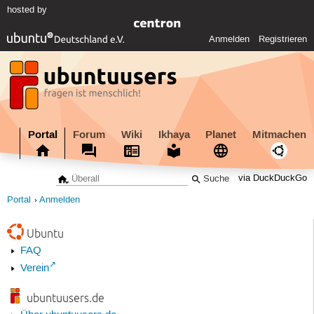
hosted by
Anmelden
Registrieren
Portal
Forum
Wiki
Ikhaya
Planet
Mitmachen
via DuckDuckGo
Portal
Anmelden
Ubuntu
FAQ
Verein
ubuntuusers.de