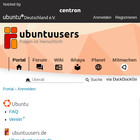
hosted by
Anmelden
Registrieren
Portal
Forum
Wiki
Ikhaya
Planet
Mitmachen
via DuckDuckGo
Portal
Anmelden
Ubuntu
FAQ
Verein
ubuntuusers.de