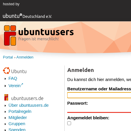
hosted by
Portal
Anmelden
Anmelden
Ubuntu
FAQ
Du kannst dich hier anmelden, w
Verein
Benutzername oder Mailadress
ubuntuusers.de
Passwort:
Über ubuntuusers.de
Portalregeln
Angemeldet bleiben:
Mitglieder
Gruppen
Spenden