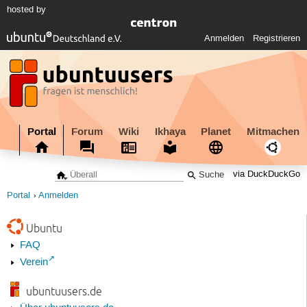
hosted by
Anmelden
Registrieren
Portal
Forum
Wiki
Ikhaya
Planet
Mitmachen
via DuckDuckGo
Portal
Anmelden
Ubuntu
FAQ
Verein
ubuntuusers.de